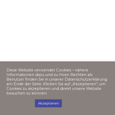
Diese Website verwendet Cookies – nähere
Informationen dazu und zu Ihren Rechten als
Benutzer finden Sie in unserer Datenschutzerklärung
am Ende der Seite. Klicken Sie auf „Akzeptieren“, um
Cookies zu akzeptieren und direkt unsere Website
besuchen zu können.
Einstellungen
Akzeptieren